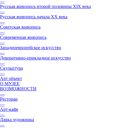
—
Русская живопись второй половины XIX века
—
Русская живопись начала XX века
—
Советская живопись
—
Современная живопись
—
Западноевропейское искусство
—
Декоративно-прикладное искусство
—
Скульптура
—
Арт объект
О МУЗЕЕ
ВОЗМОЖНОСТИ
—
Ресторан
—
Арт-кафе
—
Лавка художника
—