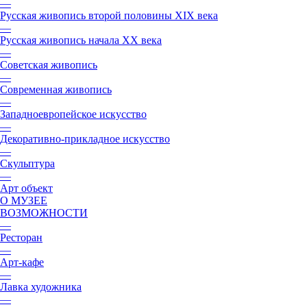
—
Русская живопись второй половины XIX века
—
Русская живопись начала XX века
—
Советская живопись
—
Современная живопись
—
Западноевропейское искусство
—
Декоративно-прикладное искусство
—
Скульптура
—
Арт объект
О МУЗЕЕ
ВОЗМОЖНОСТИ
—
Ресторан
—
Арт-кафе
—
Лавка художника
—