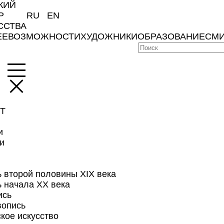
КИЙ
Р
RU
EN
ССТВА
ЕЕ
ВОЗМОЖНОСТИ
ХУДОЖНИКИ
ОБРАЗОВАНИЕ
СМИ
Т
и
и
 второй половины XIX века
ь начала XX века
ись
вопись
кое искусство