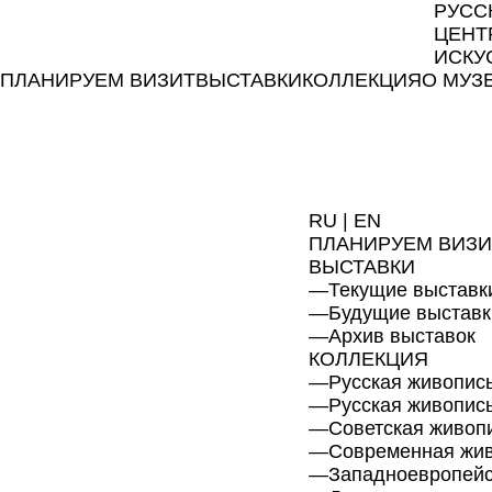
РУСС
ЦЕНТ
ИСКУ
ПЛАНИРУЕМ ВИЗИТ
ВЫСТАВКИ
КОЛЛЕКЦИЯ
О МУЗ
RU
|
EN
ПЛАНИРУЕМ ВИЗИ
ВЫСТАВКИ
—
Текущие выставк
—
Будущие выставк
—
Архив выставок
КОЛЛЕКЦИЯ
—
Русская живопись
—
Русская живопис
—
Советская живоп
—
Современная жи
—
Западноевропейс