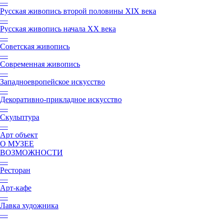
—
Русская живопись второй половины XIX века
—
Русская живопись начала XX века
—
Советская живопись
—
Современная живопись
—
Западноевропейское искусство
—
Декоративно-прикладное искусство
—
Скульптура
—
Арт объект
О МУЗЕЕ
ВОЗМОЖНОСТИ
—
Ресторан
—
Арт-кафе
—
Лавка художника
—