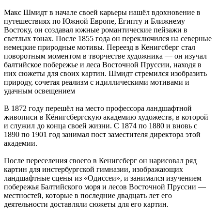
Макс Шмидт в начале своей карьеры нашёл вдохновение в
путешествиях по Южной Европе, Египту и Ближнему
Востоку, он создавал южные романтические пейзажи в
светлых тонах. После 1855 года он переключился на северные
немецкие природные мотивы. Переезд в Кенигсберг стал
поворотным моментом в творчестве художника — он изучал
балтийское побережье и леса Восточной Пруссии, находя в
них сюжеты для своих картин. Шмидт стремился изобразить
природу, сочетая реализм с идиллическими мотивами и
удачным освещением
В 1872 году перешёл на место профессора ландшафтной
живописи в Кёнигсбергскую академию художеств, в которой
и служил до конца своей жизни. С 1874 по 1880 и вновь с
1890 по 1901 год занимал пост заместителя директора этой
академии.
После переселения своего в Кенигсберг он нарисовал ряд
картин для инстербургской гимназии, изображающих
ландшафтные сцены из «Одиссеи», и занимался изучением
побережья Балтийского моря и лесов Восточной Пруссии —
местностей, которые в последние двадцать лет его
деятельности доставляли сюжеты для его картин.