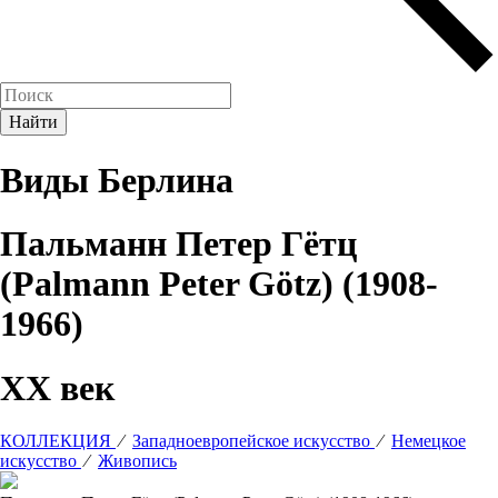
Виды Берлина
Пальманн Петер Гётц
(Palmann Peter Götz) (1908-
1966)
XX век
КОЛЛЕКЦИЯ
⁄
Западноевропейское искусство
⁄
Немецкое
искусство
⁄
Живопись