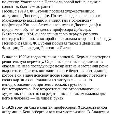
по стеклу. Участвовал в Первой мировой войне, служил
солдатом, был тяжело ранен.
После, с 1919 г. Ф. Бурман посещал художественную
академию в Дюссельдорфе. Потом ненадолго перешел в
Мюнхенскую академию и учился там в основном у
профессора Книрра. Затем он вернулся в Дюссельдорф и
продолжил обучение здесь у профессора Дойссера.
В это время (1924) он совершил свою первую учебную
поездку в Италию, за которой последовала вторая в 1925 году.
Помимо Италии, Ф. Бурман побывал также в Далмации,
Франции, Голландии, Бельгии и Литве.
В начале 1920-х годов стиль живописи Ф. Бурмана претерпел
решительную перемену. Страшные военные переживания
оказали на него последующее воздействие и заставили резко
выразить и обратить внимание на все бедствия и страдания,
которые он видел повсюду после войны. Именно поэтому в
своих картинах он сталкивал зачастую совершенно
неподготовленного зрителя с тоской, грустью и
безысходностью. Все второстепенное отбрасывалось, и
художник полностью сосредоточился на самом важном для
него в человеке — на лице и руках.
В 1926 году он был назначен профессором Художественной
академии в Кенигсберге и вел там мастер-класс. В Академии