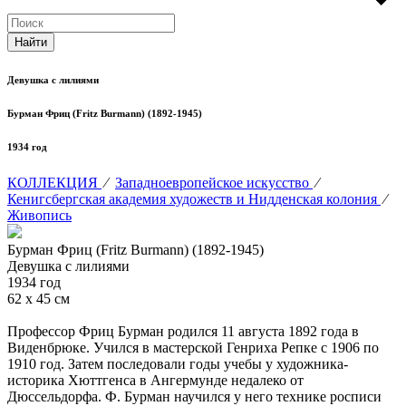
Девушка с лилиями
Бурман Фриц (Fritz Burmann) (1892-1945)
1934 год
КОЛЛЕКЦИЯ
⁄
Западноевропейское искусство
⁄
Кенигсбергская академия художеств и Нидденская колония
⁄
Живопись
Бурман Фриц (Fritz Burmann) (1892-1945)
Девушка с лилиями
1934 год
62 х 45 см
Профессор Фриц Бурман родился 11 августа 1892 года в
Виденбрюке. Учился в мастерской Генриха Репке с 1906 по
1910 год. Затем последовали годы учебы у художника-
историка Хюттгенса в Ангермунде недалеко от
Дюссельдорфа. Ф. Бурман научился у него технике росписи