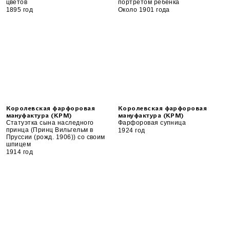
цветов
портретом ребенка
1895 год
Около 1901 года
Королевская фарфоровая
Королевская фарфоровая
мануфактура (KPM)
мануфактура (KPM)
Статуэтка сына наследного
Фарфоровая супница
принца (Принц Вильгельм в
1924 год
Пруссии (рожд. 1906)) со своим
шпицем
1914 год