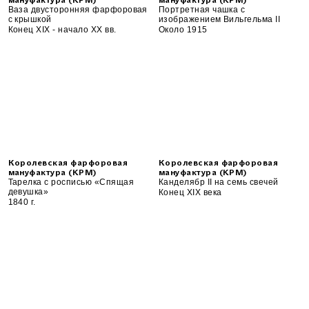
мануфактура (KPM)
мануфактура (KPM)
Ваза двусторонняя фарфоровая
Портретная чашка с
с крышкой
изображением Вильгельма II
Конец XIX - начало XX вв.
Около 1915
Королевская фарфоровая
Королевская фарфоровая
мануфактура (KPM)
мануфактура (KPM)
Тарелка с росписью «Спящая
Канделябр II на семь свечей
девушка»
Конец XIX века
1840 г.