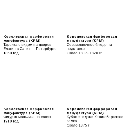
Королевская фарфоровая
Королевская фарфоровая
мануфактура (KPM)
мануфактура (KPM)
Тарелка с видом на дворец
Сервировочное блюдо на
Елагин в Санкт — Петербурге
подставке
1850 год
Около 1817- 1820 гг.
Королевская фарфоровая
Королевская фарфоровая
мануфактура (KPM)
мануфактура (KPM)
Фигурка мальчика на санях
Кубок с видами Кенигсбергского
замка
1910 год
Около 1875 г.