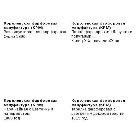
Королевская фарфоровая
Королевская фарфоровая
мануфактура (KPM)
мануфактура (KPM)
Ваза двусторонняя фарфоровая
Панно фарфоровое «Девушка с
попугаями».
Около 1890
Конец XIX - начало XX вв.
Королевская фарфоровая
Королевская фарфоровая
мануфактура (KPM)
мануфактура (KPM)
Пара чайная с цветочным
Тарелка фарфоровая с
натюрмортом
цветочным декором георгин
1800 год
1815 год