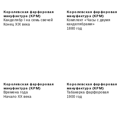
Королевская фарфоровая
Королевская фарфоровая
мануфактура (KPM)
мануфактура (KPM)
Канделябр I на семь свечей
Комплект «Часы с двумя
канделябрами»
Конец XIX века
1880 год
Королевская фарфоровая
Королевская фарфоровая
мануфактура (KPM)
мануфактура (KPM)
Времена года
Табакерка фарфоровая
Начало ХХ века
1900 год