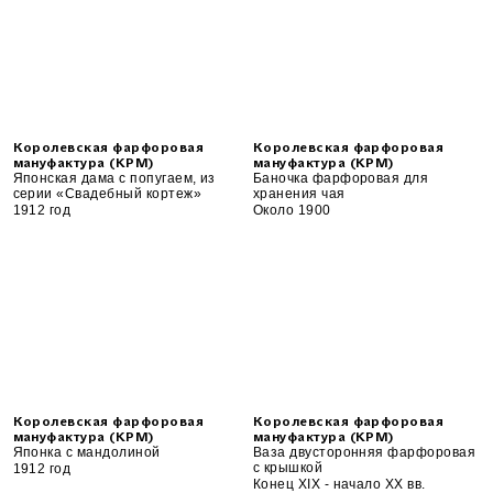
Королевская фарфоровая
Королевская фарфоровая
мануфактура (KPM)
мануфактура (KPM)
Японская дама с попугаем, из
Баночка фарфоровая для
серии «Свадебный кортеж»
хранения чая
1912 год
Около 1900
Королевская фарфоровая
Королевская фарфоровая
мануфактура (KPM)
мануфактура (KPM)
Японка с мандолиной
Ваза двусторонняя фарфоровая
с крышкой
1912 год
Конец XIX - начало XX вв.