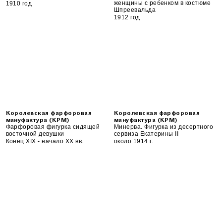
женщины с ребенком в костюме
1910 год
Шпреевальда
1912 год
Королевская фарфоровая
Королевская фарфоровая
мануфактура (KPM)
мануфактура (KPM)
Фарфоровая фигурка сидящей
Минерва. Фигурка из десертного
восточной девушки
сервиза Екатерины II
Конец XIX - начало XX вв.
около 1914 г.