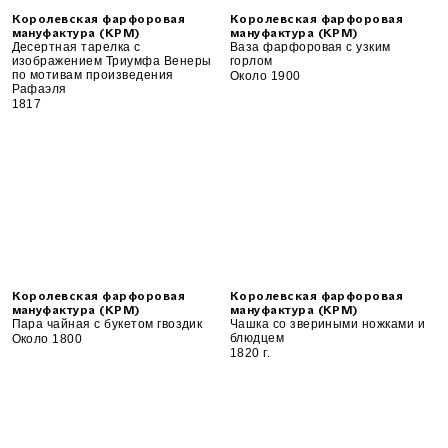
Королевская фарфоровая
Королевская фарфоровая
мануфактура (KPM)
мануфактура (KPM)
Десертная тарелка с
Ваза фарфоровая с узким
изображением Триумфа Венеры
горлом
по мотивам произведения
Около 1900
Рафаэля
1817
Королевская фарфоровая
Королевская фарфоровая
мануфактура (KPM)
мануфактура (KPM)
Пара чайная с букетом гвоздик
Чашка со звериными ножками и
блюдцем
Около 1800
1820 г.