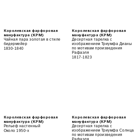
Королевская фарфоровая
Королевская фарфоровая
мануфактура (KPM)
мануфактура (KPM)
Чайная пара золотая в стиле
Десертная тарелка с
бидермейер
изображением Триумфа Дианы
по мотивам произведения
1830-1840
Рафаэля
1817-1823
Королевская фарфоровая
Королевская фарфоровая
мануфактура (KPM)
мануфактура (KPM)
Рельеф настенный
Десертная тарелка с
изображением Триумфа Солнца
Около 1950-х
по мотивам произведения
Рафаэля