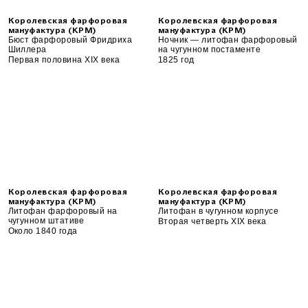
Королевская фарфоровая
Королевская фарфоровая
мануфактура (KPM)
мануфактура (KPM)
Бюст фарфоровый Фридриха
Ночник — литофан фарфоровый
Шиллера
на чугунном постаменте
Первая половина XIX века
1825 год
Королевская фарфоровая
Королевская фарфоровая
мануфактура (KPM)
мануфактура (KPM)
Литофан фарфоровый на
Литофан в чугунном корпусе
чугунном штативе
Вторая четверть XIX века
Около 1840 года