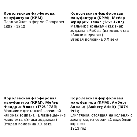
Королевская фарфоровая
Королевская фарфоровая
мануфактура (KPM)
мануфактура (KPM), Мейер
Пара чайная в форме Campaner
Фридрих Элиас (1723-1785)
Мальчик с коньками как знак
1803 - 1813
зодиака «Рыбы» (из комплекта
«Знаки зодиака»)
Вторая половина XX века
Королевская фарфоровая
Королевская фарфоровая
мануфактура (KPM), Мейер
мануфактура (KPM), Амберг
Фридрих Элиас (1723-1785)
Адольф (Amberg Adolf) (1874-
Мальчик с цветочной корзиной
1913)
как знак зодиака «Близнецы» (из
Египтянка, стоящая на коленях с
комплекта «Знаки зодиака»)
жемчугом, из серии «Свадебный
кортеж»
Вторая половина XX века
1913 год