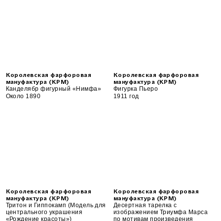
Королевская фарфоровая
Королевская фарфоровая
мануфактура (KPM)
мануфактура (KPM)
Канделябр фигурный «Нимфа»
Фигурка Пьеро
Около 1890
1911 год
Королевская фарфоровая
Королевская фарфоровая
мануфактура (KPM)
мануфактура (KPM)
Тритон и Гиппокамп (Модель для
Десертная тарелка с
центрального украшения
изображением Триумфа Марса
«Рождение красоты»)
по мотивам произведения