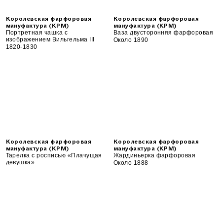
Королевская фарфоровая
Королевская фарфоровая
мануфактура (KPM)
мануфактура (KPM)
Портретная чашка с
Ваза двусторонняя фарфоровая
изображением Вильгельма III
Около 1890
1820-1830
Королевская фарфоровая
Королевская фарфоровая
мануфактура (KPM)
мануфактура (KPM)
Тарелка с росписью «Плачущая
Жардиньерка фарфоровая
девушка»
Около 1888