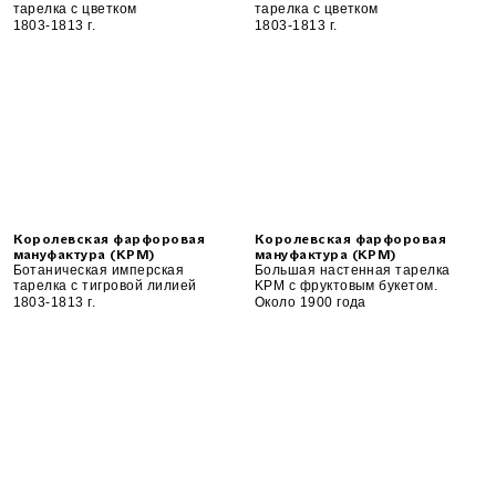
тарелка с цветком
тарелка с цветком
1803-1813 г.
1803-1813 г.
Королевская фарфоровая
Королевская фарфоровая
мануфактура (KPM)
мануфактура (KPM)
Ботаническая имперская
Большая настенная тарелка
тарелка с тигровой лилией
KPM с фруктовым букетом.
1803-1813 г.
Около 1900 года