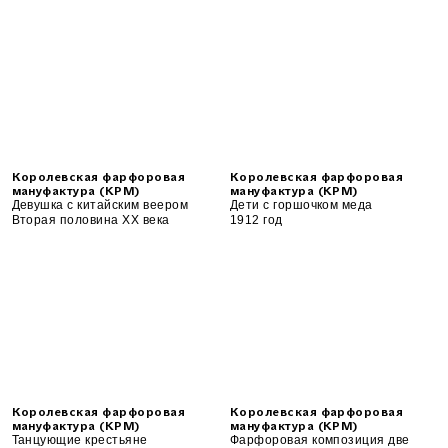
Королевская фарфоровая
Королевская фарфоровая
мануфактура (KPM)
мануфактура (KPM)
Девушка с китайским веером
Дети с горшочком меда
Вторая половина XX века
1912 год
Королевская фарфоровая
Королевская фарфоровая
мануфактура (KPM)
мануфактура (KPM)
Танцующие крестьяне
Фарфоровая композиция две