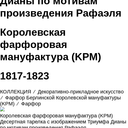
Дианы по мотивам
произведения Рафаэля
Королевская
фарфоровая
мануфактура (KPM)
1817-1823
КОЛЛЕКЦИЯ
⁄
Декоративно-прикладное искусство
⁄
Фарфор Берлинской Королевской мануфактуры
(KPM)
⁄
Фарфор
Королевская фарфоровая мануфактура (KPM)
Десертная тарелка с изображением Триумфа Дианы
по мотивам произведения Рафаэля