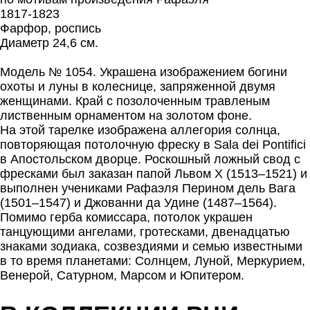
1817-1823
Фарфор, роспись
Диаметр 24,6 см.
Модель № 1054. Украшена изображением богини
охоты и луны в колеснице, запряженной двумя
женщинами. Край с позолоченным травленым
лиственным орнаментом на золотом фоне.
На этой тарелке изображена аллегория солнца,
повторяющая потолочную фреску в Sala dei Pontifici
в Апостольском дворце. Роскошный ложный свод с
фресками был заказан папой Львом X (1513–1521) и
выполнен учениками Рафаэля Перином дель Вага
(1501–1547) и Джованни да Удине (1487–1564).
Помимо герба комиссара, потолок украшен
танцующими ангелами, гротесками, двенадцатью
знаками зодиака, созвездиями и семью известными
в то время планетами: Солнцем, Луной, Меркурием,
Венерой, Сатурном, Марсом и Юпитером.